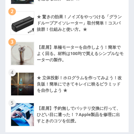
2
★ 驚きの効果！ノイズをやっつける「グラン
ドループアイソレーター」取付簡単！コスパ
抜群！仕組みと使い方。★
3
【星屑】単極モーターを自作しよう！簡単で
よく回る。材料は100均で買えるシンプルなモ
ーターの製作。
4
★ 立体投影！ホログラムを作ってみよう！改
良版！簡単にできてキレイに映るピラミッド
を自作しよう ★
5
【星屑】予約無しでバッテリ交換に行って、
ひどい目に遭った！？Apple製品を修理に出
すときのコツを伝授。