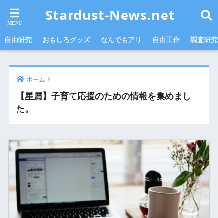
Stardust-News.net
自由研究
おもしろグッズ
なんでもアリ
自由工作
調査研究
ホーム
【星屑】子育て応援のための情報を集めまし
た。