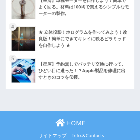
【星屑】単極モーターを自作しよう！簡単で
よく回る。材料は100均で買えるシンプルなモ
ーターの製作。
4
★ 立体投影！ホログラムを作ってみよう！改
良版！簡単にできてキレイに映るピラミッド
を自作しよう ★
5
【星屑】予約無しでバッテリ交換に行って、
ひどい目に遭った！？Apple製品を修理に出
すときのコツを伝授。
HOME
サイトマップ
Info.&Contacts